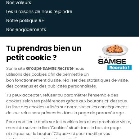
Nos valeurs
Les 6 raisons de nous rejoindre
Notre politique RH
Nos engagements
Avis candidats
Tu prendras bien un
petit cookie ?
4,3
(6338 avis)
/
5
Sur le site
Groupe SAMSE Recrute
nous
candidature-facile
recommande-site
design
utilisons des cookies afin de permettre un
bon fonctionnement du site, réaliser des statistiques de visite,
des contenus et des publicités personnalisés.
Tu peux accepter, refuser ou paramétrer l’ensemble des
cookies selon tes préférences grâce aux boutons ci-dessous.
La liste des cookies utilisés sur notre site et les conséquences
de leur refus sont présentés dans la page de paramétrage.
FAQ
Mentions légales
Pour modifier le choix sur les cookies lors d'une prochaine visite,
merci de suivre le lien "Cookies" situé dans le bas de page
Conditions d’utilisation
et cliquer sur le bouton "Cliquez-ici pour modifier vos