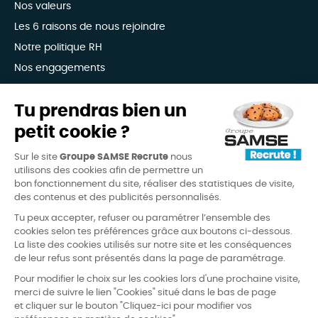
Nos valeurs
Les 6 raisons de nous rejoindre
Notre politique RH
Nos engagements
Avis candidats
Tu prendras bien un
petit cookie ?
4,3
(6338 avis)
/
5
Sur le site
Groupe SAMSE Recrute
nous
candidature-facile
recommande-site
design
utilisons des cookies afin de permettre un
bon fonctionnement du site, réaliser des statistiques de visite,
des contenus et des publicités personnalisés.
Tu peux accepter, refuser ou paramétrer l’ensemble des
cookies selon tes préférences grâce aux boutons ci-dessous.
La liste des cookies utilisés sur notre site et les conséquences
de leur refus sont présentés dans la page de paramétrage.
FAQ
Mentions légales
Pour modifier le choix sur les cookies lors d'une prochaine visite,
merci de suivre le lien "Cookies" situé dans le bas de page
Conditions d’utilisation
et cliquer sur le bouton "Cliquez-ici pour modifier vos